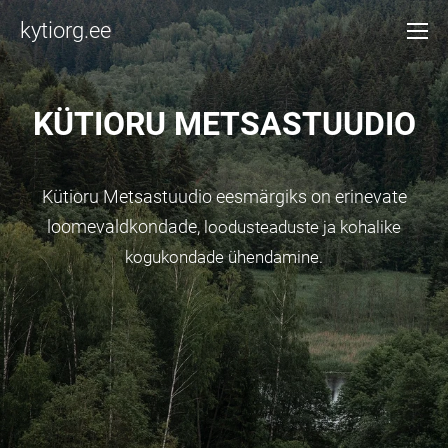
kytiorg.ee
K
ÜTIORU METSASTUUDIO
Kütioru Metsastuudio eesmärgiks on erinevate
loomevaldkondade,
loodusteaduste ja kohalike
kogukondade ühendamine.